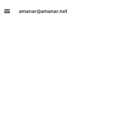

amanar@amanar.net