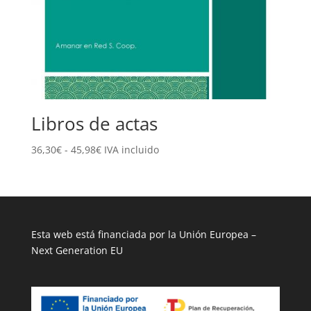
Libros de actas
Rango
36,30
€
-
45,98
€
IVA incluido
de
precios:
desde
36,30€
hasta
Esta web está financiada por la Unión Europea –
45,98€
Next Generation EU