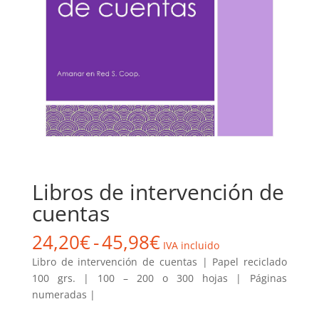
Libros de intervención de
cuentas
Rango
24,20
€
-
45,98
€
IVA incluido
de
Libro de intervención de cuentas | Papel reciclado
precios:
100 grs. | 100 – 200 o 300 hojas | Páginas
desde
numeradas |
24,20€