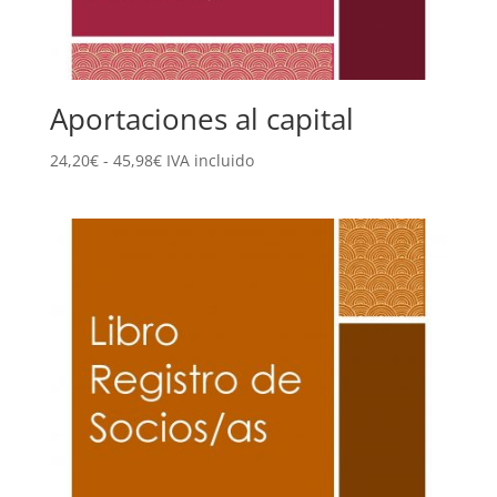
Aportaciones al capital
Rango
24,20
€
-
45,98
€
IVA incluido
de
precios:
desde
24,20€
hasta
45,98€