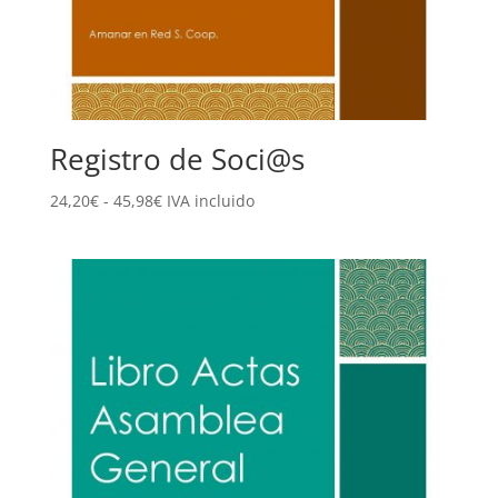
Registro de Soci@s
Rango
24,20
€
-
45,98
€
IVA incluido
de
precios:
desde
24,20€
hasta
45,98€