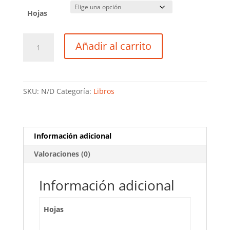
hasta
45,98€
Hojas
Libros
Añadir al carrito
de
intervención
de
cuentas
SKU:
N/D
Categoría:
Libros
cantidad
Información adicional
Valoraciones (0)
Información adicional
Hojas